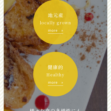
地元産
locally grown
more »
健康的
Healthy
more »
様々な食の多様性にも